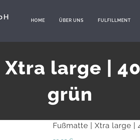
HOME
ÜBER UNS
FULFILLMENT
Xtra large | 4
grün
Fußmatte | Xtra large |