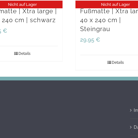
Nicht auf Lager
Nicht auf Lager
quantity
atte | Xtra large |
Fußmatte | Xtra lar
 240 cm | schwarz
40 x 240 cm |
Steingrau
5
€
29,95
€
Details
Details
I
D