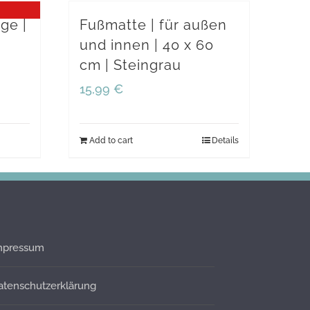
ge |
Fußmatte | für außen
und innen | 40 x 60
cm | Steingrau
15,99
€
Add to cart
Details
mpressum
atenschutzerklärung