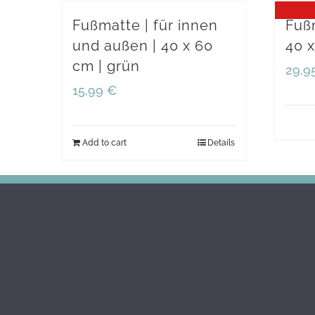
Fußmatte | für innen
Fußm
und außen | 40 x 60
40 x
cm | grün
29,9
15,99
€
Add to cart
Details