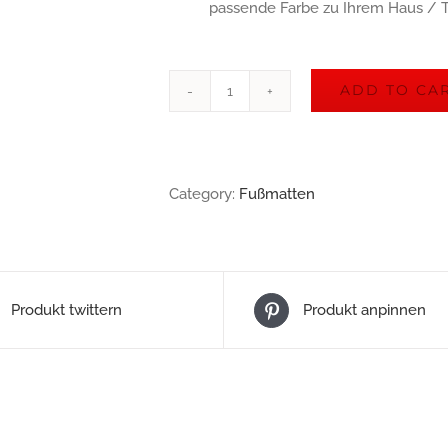
passende Farbe zu Ihrem Haus / Tü
ADD TO CA
Fußmatte
|
Xtra
Category:
Fußmatten
large
|
40
Produkt twittern
Produkt anpinnen
x
240
cm
|
grün