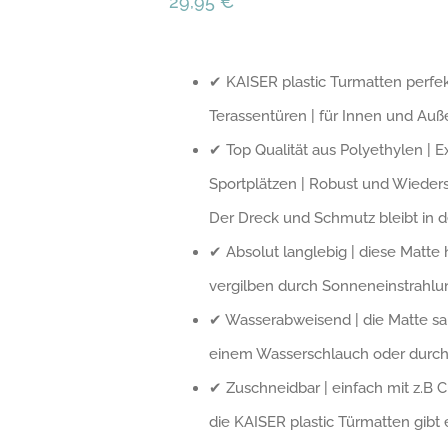
29,95
€
✔ KAISER plastic Turmatten perfekt
Terassentüren | für Innen und Auße
✔ Top Qualität aus Polyethylen | 
Sportplätzen | Robust und Wieders
Der Dreck und Schmutz bleibt in 
✔ Absolut langlebig | diese Matte
vergilben durch Sonneneinstrahlu
✔ Wasserabweisend | die Matte saug
einem Wasserschlauch oder durch
✔ Zuschneidbar | einfach mit z.B 
die KAISER plastic Türmatten gibt 