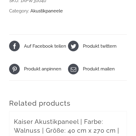
SKU:
1APW30040
Farbe:
Category:
Akustikpaneele
Walnuss
|
Größe:
Auf Facebook teilen
Produkt twittern
40
cm
x
Produkt anpinnen
Produkt mailen
300
cm
|
Related products
Stärke:
2,1
Kaiser Akustikpaneel | Farbe:
cm
Walnuss | Größe: 40 cm x 270 cm |