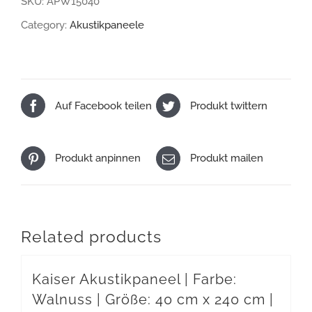
SKU:
APW15040
Farbe:
Category:
Akustikpaneele
Walnuss
|
Größe:
Auf Facebook teilen
Produkt twittern
40
cm
x
Produkt anpinnen
Produkt mailen
150
cm
|
Related products
Stärke:
2,1
Kaiser Akustikpaneel | Farbe:
cm
Walnuss | Größe: 40 cm x 240 cm |